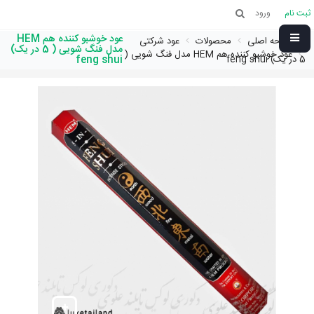
ثبت نام
ورود
عود خوشبو کننده هم HEM
صفحه اصلی
محصولات
عود شرکتی
مدل فنگ شویی ( 5 در یک)
عود خوشبو کننده هم HEM مدل فنگ شویی (
5 در یک) feng shui
feng shui