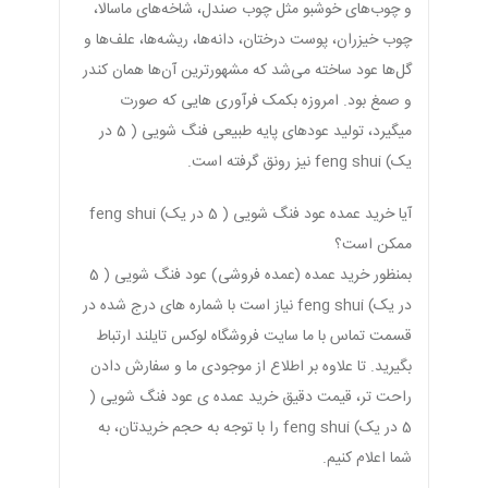
و چوب‌های خوشبو مثل چوب صندل، شاخه‌های ماسالا،
چوب خیزران، پوست درختان، دانه‌ها، ریشه‌ها، علف‌ها و
گل‌ها عود ساخته می‌شد که مشهورترین آن‌ها همان کندر
و صمغ بود. امروزه بکمک فرآوری هایی که صورت
میگیرد، تولید عودهای پایه طبیعی فنگ شویی ( 5 در
یک) feng shui نیز رونق گرفته است.
آیا خرید عمده عود فنگ شویی ( 5 در یک) feng shui
ممکن است؟
بمنظور خرید عمده (عمده فروشی) عود فنگ شویی ( 5
در یک) feng shui نیاز است با شماره های درج شده در
قسمت تماس با ما سایت فروشگاه لوکس تایلند ارتباط
بگیرید. تا علاوه بر اطلاع از موجودی ما و سفارش دادن
راحت تر، قیمت دقیق خرید عمده ی عود فنگ شویی (
5 در یک) feng shui را با توجه به حجم خریدتان، به
شما اعلام کنیم.