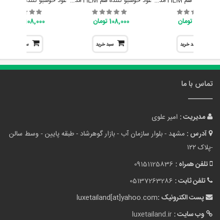
عود خوشبو کَننده هم HEM مدل انرژیا پاور Energia Power
عود خوشبو کننده هم HEM مدل گو اوی اویل (دور شو شیطان) Go Away Evil
108,000 تومان
108,000 تومان
108,000 تومان
سبد خرید
سبد خرید
سبد خرید
تماس با ما
مدیریت :
امیر علوی
آدرس :
مشهد - بلوار سازمان آب - بازار گوهرشاد - طبقه پایین - وسط سالن
-پلاک ۱۲۲
تلفن همراه :
09151125836
تلفن ثابت :
05137263286
پست الکترونیک :
luxetailand[at]yahoo.com
وب سایت :
luxetailand.ir