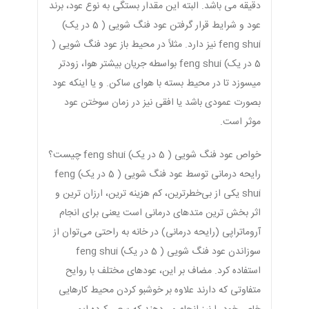
دقیقه می باشد. البته این مقدار بستگی به نوع عود، برند
عود و شرایط قرار گرفتن عود فنگ شویی ( 5 در یک)
feng shui نیز دارد. مثلاً در محیط باز عود فنگ شویی (
5 در یک) feng shui بواسطه جریان بیشتر هوا، زودتر
میسوزد تا در محیط بسته با هوای ساکن. و یا اینکه عود
بصورت عمودی باشد یا افقی نیز در زمان سوختن عود
موثر است.
خواص عود فنگ شویی ( 5 در یک) feng shui چیست؟
رایحه درمانی توسط عود فنگ شویی ( 5 در یک) feng
shui یکی از بی‌خطرترین، کم هزینه ترین، ارزان ترین و
اثر بخش ترین متدهای درمانی است یعنی برای انجام
آروماتراپی (رایحه درمانی) در خانه به راحتی می‌توان از
سوزاندن عود فنگ شویی ( 5 در یک) feng shui
استفاده کرد. مضاف بر این، عودهای مختلف با روایح
متفاوتی که دارند علاوه بر خوشبو کردن محیط کارهایی