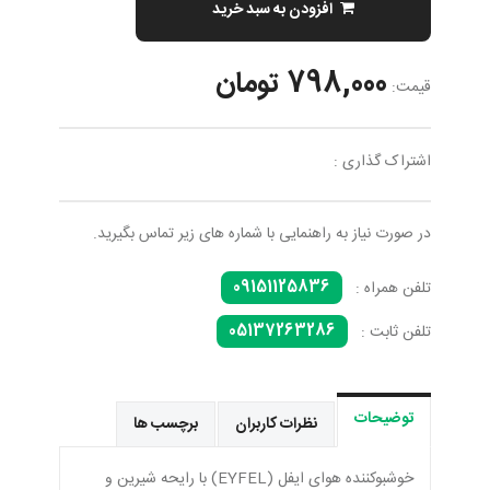
افزودن به سبد خرید
798,000 تومان
قیمت:
اشتراک گذاری :
در صورت نیاز به راهنمایی با شماره های زیر تماس بگیرید.
09151125836
تلفن همراه :
05137263286
تلفن ثابت :
توضیحات
نظرات کاربران
برچسب ها
خوشبوکننده هوای ایفل (EYFEL) با رایحه شیرین و