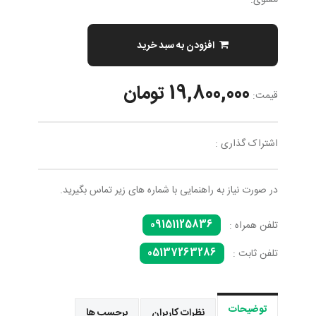
معنوی.
افزودن به سبد خرید
19,800,000 تومان
قیمت:
اشتراک گذاری :
در صورت نیاز به راهنمایی با شماره های زیر تماس بگیرید.
09151125836
تلفن همراه :
05137263286
تلفن ثابت :
توضیحات
نظرات کاربران
برچسب ها