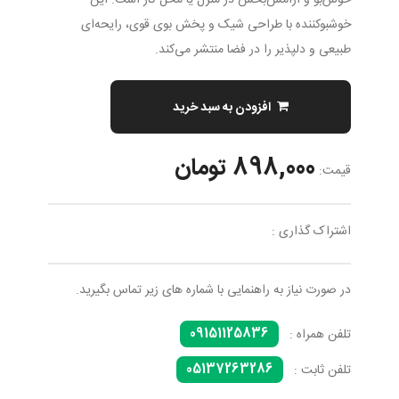
خوش‌بو و آرامش‌بخش در منزل یا محل کار است. این
خوشبوکننده با طراحی شیک و پخش بوی قوی، رایحه‌ای
طبیعی و دلپذیر را در فضا منتشر می‌کند.
افزودن به سبد خرید
898,000 تومان
قیمت:
اشتراک گذاری :
در صورت نیاز به راهنمایی با شماره های زیر تماس بگیرید.
09151125836
تلفن همراه :
05137263286
تلفن ثابت :