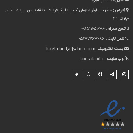
مدیریت :
امیر علوی
آدرس :
مشهد - بلوار سازمان آب - بازار گوهرشاد - طبقه پایین - وسط سالن
-پلاک ۱۲۲
تلفن همراه :
09151125836
تلفن ثابت :
05137263286
پست الکترونیک :
luxetailand[at]yahoo.com
وب سایت :
luxetailand.ir