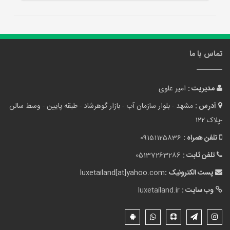
تماس با ما
مدیریت :
امیر علوی
آدرس :
مشهد - بلوار سازمان آب - بازار گوهرشاد - طبقه پایین - وسط سالن
-پلاک ۱۲۲
تلفن همراه :
09151125836
تلفن ثابت :
05137263286
پست الکترونیک :
luxetailand[at]yahoo.com
وب سایت :
luxetailand.ir