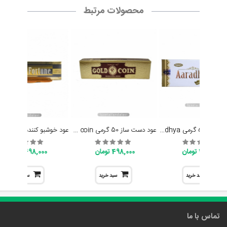
محصولات مرتبط
عود دست ساز 50 گرمی Aaradhya | آرادهیا
عود دست ساز 50 گرمی gold coin | سکه طلا
498,000 تومان
498,000 تومان
498,000 تومان
سبد خرید
سبد خرید
سبد خرید
تماس با ما