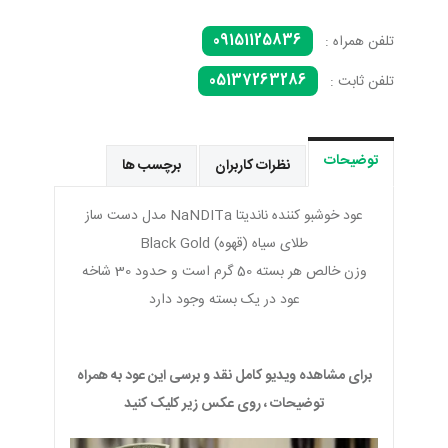
09151125836
تلفن همراه :
05137263286
تلفن ثابت :
توضیحات
نظرات کاربران
برچسب ها
عود خوشبو کننده ناندیتا NaNDITa مدل دست ساز
طلای سیاه (قهوه) Black Gold
وزن خالص هر بسته 50 گرم است و حدود 30 شاخه
عود در یک بسته وجود دارد
برای مشاهده ویدیو کامل نقد و برسی این عود به همراه
توضیحات ، روی عکس زیر کلیک کنید