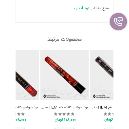
منبع مقاله :
عود آنلاین
محصولات مرتبط
عود خوشبو کَننده هم HEM مدل انرژیا پاور Energia Power
عود خوشبو کننده هم HEM مدل گو اوی اویل (دور شو شیطان) Go Away Evil
108,000 تومان
108,000 تومان
108,000 تومان