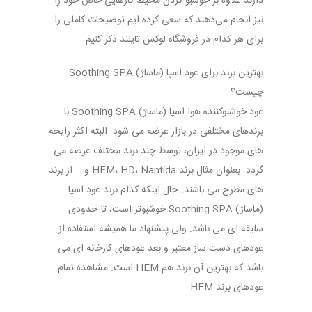
دارند علاوه بر خوشبو کردن محیط کارهایی خاص خود را
نیز انجام می‌دهند که سعی کرده ایم توضیحات کاملی را
برای هر کدام در فروشگاه لوکس تایلند ذکر کنیم.
بهترین برند برای عود اسپا (ماساژ) Soothing SPA
چیست؟
عود خوشبوکننده هوا اسپا (ماساژ) Soothing SPA با
برندهای مختلفی در بازار عرضه می شود. البته اکثر رایحه
های موجود در ایران، توسط چند برند مختلف عرضه می
گردد. بعنوان مثال برند HEM، HD، Nantida و … از برند
های مطرح می باشند. حال اینکه کدام برند عود اسپا
(ماساژ) Soothing SPA خوشبوتر است، تا حدودی
سلیقه ای می باشد. ولی پیشنهاد ما همیشه استفاده از
عودهای دست ساز معتبر و بعد عودهای کارخانه ای می
باشد که بهترین آن برند هم HEM است. مشاهده تمام
عودهای برند HEM