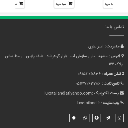
سبد خرید
سبد خرید
سبد خرید
تماس با ما
مدیریت :
امیر علوی
آدرس :
مشهد - بلوار سازمان آب - بازار گوهرشاد - طبقه پایین - وسط سالن
-پلاک ۱۲۲
تلفن همراه :
09151125836
تلفن ثابت :
05137263286
پست الکترونیک :
luxetailand[at]yahoo.com
وب سایت :
luxetailand.ir