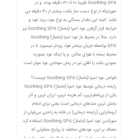
Soothing SPA تقریباً 20 تا 30 دقیقه بوده. و در
صورتیکه از نوع دست ساز باشد، بیشتر از 40 دقیقه می
باشد. البته این مقدار بستگی به نوع عود، برند عود و
شرایط قرار گرفتن عود اسپا (ماساژ) Soothing SPA نیز
دارد. مثلاً در محیط باز عود اسپا (ماساژ) Soothing
SPA بواسطه جریان بیشتر هوا، زودتر میسوزد تا در
محیط بسته با هوای ساکن. و یا اینکه عود بصورت
عمودی باشد یا افقی نیز در زمان سوختن عود موثر است.
خواص عود اسپا (ماساژ) Soothing SPA چیست؟
رایحه درمانی توسط عود اسپا (ماساژ) Soothing SPA
یکی از بی‌خطرترین، کم هزینه ترین، ارزان ترین و اثر
بخش ترین متدهای درمانی است یعنی برای انجام
آروماتراپی (رایحه درمانی) در خانه به راحتی می‌توان از
سوزاندن عود اسپا (ماساژ) Soothing SPA استفاده کرد.
مضاف بر این، عودهای مختلف با روایح متفاوتی که