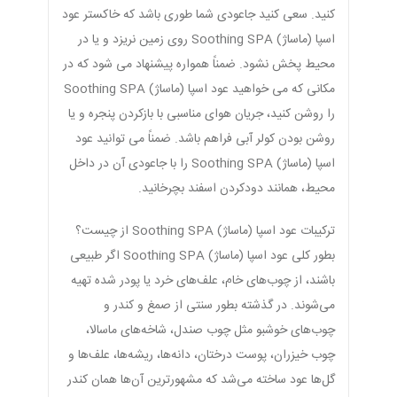
کنید. سعی کنید جاعودی شما طوری باشد که خاکستر عود
اسپا (ماساژ) Soothing SPA روی زمین نریزد و یا در
محیط پخش نشود. ضمناً همواره پیشنهاد می شود که در
مکانی که می خواهید عود اسپا (ماساژ) Soothing SPA
را روشن کنید، جریان هوای مناسبی با بازکردن پنجره و یا
روشن بودن کولر آبی فراهم باشد. ضمناً می توانید عود
اسپا (ماساژ) Soothing SPA را با جاعودی آن در داخل
محیط، همانند دودکردن اسفند بچرخانید.
ترکیبات عود اسپا (ماساژ) Soothing SPA از چیست؟
بطور کلی عود اسپا (ماساژ) Soothing SPA اگر طبیعی
باشند، از چوب‌های خام، علف‌های خرد یا پودر شده تهیه
می‌شوند. در گذشته بطور سنتی از صمغ و کندر و
چوب‌های خوشبو مثل چوب صندل، شاخه‌های ماسالا،
چوب خیزران، پوست درختان، دانه‌ها، ریشه‌ها، علف‌ها و
گل‌ها عود ساخته می‌شد که مشهورترین آن‌ها همان کندر