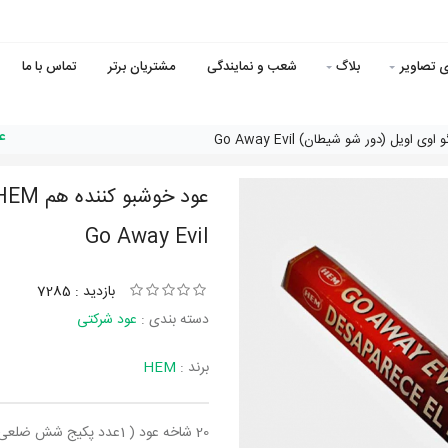
ی تصاویر
بلاگ
شعب و نمایندگی
مشتریان برتر
تماس با ما
عود
Go Away Evil
بازدید : 7285
دسته بندی :
عود شرکتی
برند :
HEM
20 شاخه عود ( 1عدد پکیج شش ضلعی)