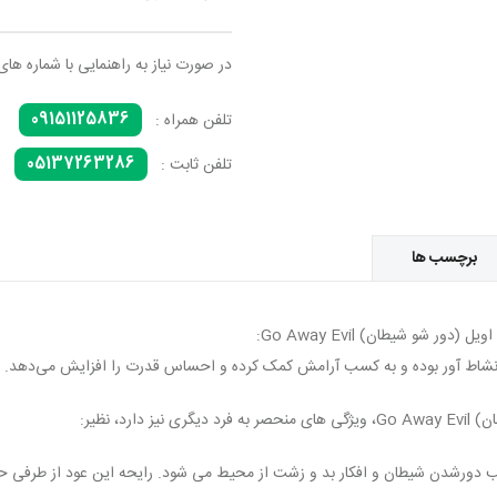
در صورت نیاز به راهنمایی با شماره های
09151125836
تلفن همراه :
05137263286
تلفن ثابت :
برچسب ها
و نشاط آور بوده و به کسب آرامش کمک کرده و احساس قدرت را افزایش می‌دهد.
د، نظیر:
سبب دورشدن شیطان و افکار بد و زشت از محیط می شود. رایحه این عود از طرفی 