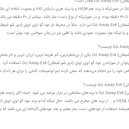
قدر است؟
عود گو اوی اویل (دور شو شیطان) Go Away Evil در صورتی
اویل (دور شو شیطان) Go Away Evil تقریباً
و یا اینکه عود بصورت عمودی باشد یا افقی نیز در زمان سوختن عود موثر است.
رایحه درمانی توسط عود گو اوی اویل (دور شو شیطان) Go Away Evil یکی از بی‌خطرترین، کم هزین
آروماتراپی (رایحه درمانی) در خانه به 
ص خود را نیز انجام می‌دهند که سعی کرده ایم توضیحات کاملی را برای هر کدام در 
چیست؟
عود خوشبوکننده هوا گو اوی اویل (دور شو شیطان) Go Away Evil با برندهای مختلفی در بازار عرضه می 