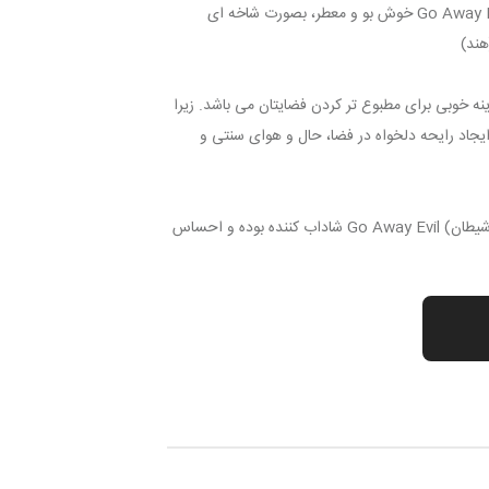
عود گو اوی اویل (دور شو شیطان) Go Away Evil خوش بو و معطر، بصورت شاخه ای
ند)
ینه خوبی برای مطبوع تر کردن فضایتان می باشد. زیرا
یجاد رایحه دلخواه در فضا، حال و هوای سنتی و
استشمام رایحه گو اوی اویل (دور شو شیطان) Go Away Evil شاداب کننده بوده و احساس