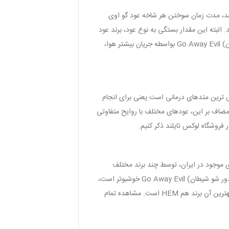
که با برند هم HEM و یا برند هری دارشان HD و بصورت شاخه ای باشد، مدت زمان سوختن هر شاخه عود گو اوی
 20 تا 30 دقیقه بوده. و در صورتیکه از نوع دست ساز باشد، بیشتر از 40 دقیقه می باشد. البته این مقدار بستگی به نوع عود، برند عود
و شرایط قرار گرفتن عود گو اوی اویل (دور شو شیطان) Go Away Evil نیز دارد. مثلاً در محیط باز عود گو اوی اویل (دور شو شیطان) Go Away Evil بواسطه جریان بیشتر هوا،
ه ترین، ارزان ترین و اثر بخش ترین متدهای درمانی است یعنی برای انجام
راحتی می‌توان از سوزاندن عود گو اوی اویل (دور شو شیطان) Go Away Evil استفاده کرد. مضاف بر این، عودهای مختلف با روایح متفاوتی
فروشگاه لوکس تایلند ذکر کنیم.
شود. البته اکثر رایحه های موجود در ایران، توسط چند برند مختلف
عرضه می گردد. بعنوان مثال برند HEM، HD، Nantida و … از برند های مطرح می باشند. حال اینکه کدام برند عود گو اوی اویل (دور شو شیطان) Go Away Evil خوشبوتر است،
تا حدودی سلیقه ای می باشد. ولی پیشنهاد ما همیشه استفاده از عودهای دست ساز معتبر و بعد عودهای کارخانه ای می باشد که بهترین آن برند هم HEM است. مشاهده تمام