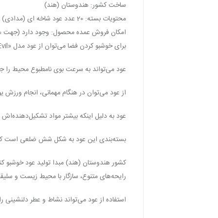
ساخت کشور: هندوستان (هند)
محتویات بسته: 20 عدد عود شاخه ای (مدادی)
امکان فروش عمده محصول: وجود دارد (جهت ه
برای خوشبو کردن فضا می‌توان از عود مدل «Go Away Evil» برند «HEM» (هم) استفاده کرد که رایحه‌ای خوش گو اوی اویل (دور شو شیطان) دارد.
عود می‌تواند به سرعت بوی نامطبوع محیط را جذ
از عود می‌توان در هنگام مهمانی، انجام ورزش ی
عود به دلیل اینکه بیشتر مواد تشکیل‌دهنده‌اش
بسته‌بندی این عود به شکل شش ضلعی است که 20 عدد عود را در خود جای داده ا
رایحه‌های متنوع، سازگار با محیط زیست و سلیقه
استفاده از عود می‌تواند نشاط و عطر دلنشینی را 