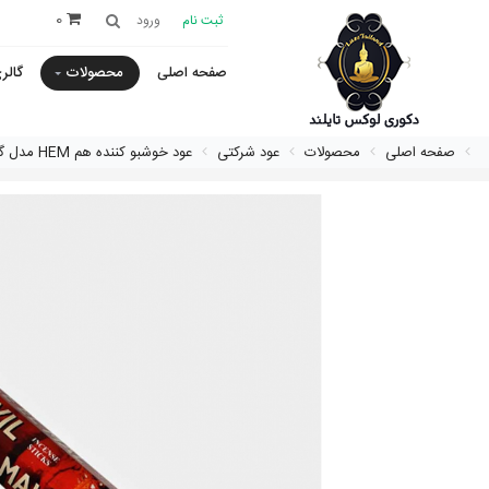
0
ثبت نام
ورود
صفحه اصلی
محصولات
گالر
صفحه اصلی
محصولات
عود شرکتی
عود خوشبو کننده هم HEM مدل گو اوی اویل (دور شو شیطان) Go Away Evil