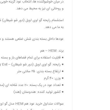
در میان خوشبوکننده ها، انتخاب عود گزینه خوبی
و روحانی ای نیز به محیط می دهد.
استشمام رایحه گو اوی اویل (دور شو شیطان) ش
به ما می دهد.
عودها داخل بسته بندی شش ضلعی هستند و هر بسته شامل 20 عدد چوب عود
برند: HEM – هم
● قابلیت استفاده برای تمام فضاهای باز و بسته
● رایحه‌: گو اوی اویل (دور شو شیطان) – Go Away Evil
● ارتفاع بسته بندی: ۲۵ سانتی متر
● وزن: 40 گرم
● تعداد عود در یک بسته: 20 عدد شاخه ای (مدادی)
● کشور تولید کننده: هندوستان (هند)
سوالات متداول خرید عود هم HEM مدل گو اوی اویل (دور شو شیطان) Go Away Evil