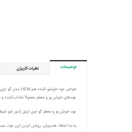
توضیحات
نظرات کاربران
خواص عود خوشبو کننده هم HEM مدل گو اوی اویل (دور شو شیطان) Go Away Evil:
عودهای خوش بو و معطر معمولاً شاداب‌کننده 
عود خوش بو و معطر گو اوی اویل (دور شو شیطان) Go Away Evil، ویژگی های منحصر به فرد دیگری نیز دار
بنا به اعتقاد هندویان، روشن کردن این عود، 