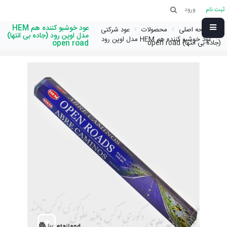
ثبت نام
ورود
عود خوشبو کننده هم HEM
صفحه اصلی
محصولات
عود شرکتی
مدل اوپن رود (جاده بی انتها)
عود خوشبو کننده هم HEM مدل اوپن رود
(جاده بی انتها) open road
open road