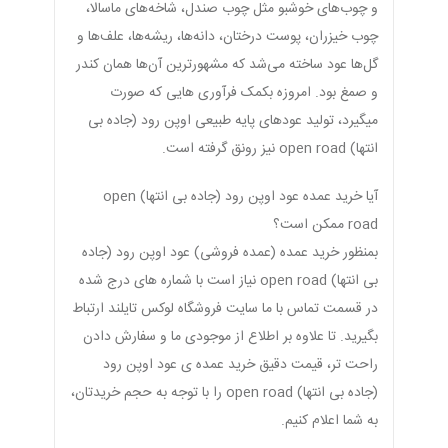
و چوب‌های خوشبو مثل چوب صندل، شاخه‌های ماسالا،
چوب خیزران، پوست درختان، دانه‌ها، ریشه‌ها، علف‌ها و
گل‌ها عود ساخته می‌شد که مشهورترین آن‌ها همان کندر
و صمغ بود. امروزه بکمک فرآوری هایی که صورت
میگیرد، تولید عودهای پایه طبیعی اوپن رود (جاده بی
انتها) open road نیز رونق گرفته است.
آیا خرید عمده عود اوپن رود (جاده بی انتها) open
road ممکن است؟
بمنظور خرید عمده (عمده فروشی) عود اوپن رود (جاده
بی انتها) open road نیاز است با شماره های درج شده
در قسمت تماس با ما سایت فروشگاه لوکس تایلند ارتباط
بگیرید. تا علاوه بر اطلاع از موجودی ما و سفارش دادن
راحت تر، قیمت دقیق خرید عمده ی عود اوپن رود
(جاده بی انتها) open road را با توجه به حجم خریدتان،
به شما اعلام کنیم.