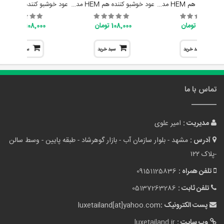
عود خوشبو کَننده هم HEM مدل انرژیا پاور Energia Power
عود خوشبو کننده هم HEM مدل گو اوی اویل (دور شو شیطان) Go Away Evil
108,000 تومان
108,000 تومان
108,000 تومان
سبد خرید
سبد خرید
سبد خرید
تماس با ما
مدیریت :
امیر علوی
آدرس :
مشهد - بلوار سازمان آب - بازار گوهرشاد - طبقه پایین - وسط سالن
-پلاک ۱۲۲
تلفن همراه :
09151125836
تلفن ثابت :
05137263286
پست الکترونیک :
luxetailand[at]yahoo.com
وب سایت :
luxetailand.ir