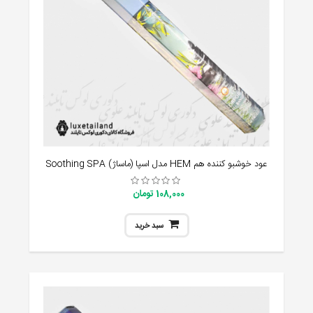
عود خوشبو کننده هم HEM مدل اسپا (ماساژ) Soothing SPA
108,000 تومان
سبد خرید