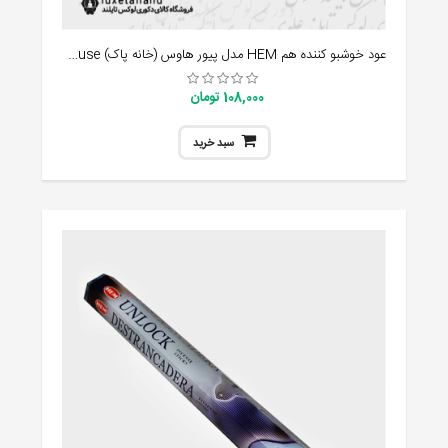
عود خوشبو کننده هم HEM مدل پیور هاوس (خانه پاک) pure house
108,000 تومان
سبد خرید