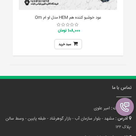
عود خوشبو کننده هم HEM مدل او ام Om
108,000 تومان
سبد خرید
تماس با ما
مدیریت :
امیر علوی
آدرس :
مشهد - بلوار سازمان آب - بازار گوهرشاد - طبقه پایین - وسط سالن
-پلاک ۱۲۲