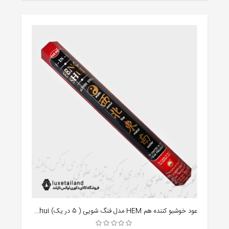
عود خوشبو کننده هم HEM مدل فنگ شویی ( 5 در یک) feng shui