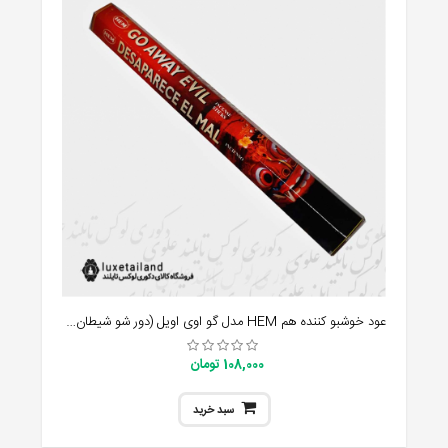
عود خوشبو کننده هم HEM مدل گو اوی اویل (دور شو شیطان) Go Away Evil
108,000 تومان
سبد خرید