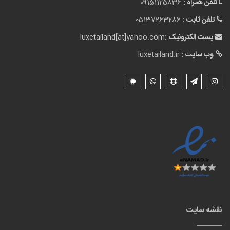
تلفن همراه :
09151125836
تلفن ثابت :
05137263286
پست الکترونیک :
luxetailand[at]yahoo.com
وب سایت :
luxetailand.ir
نقشه سایت