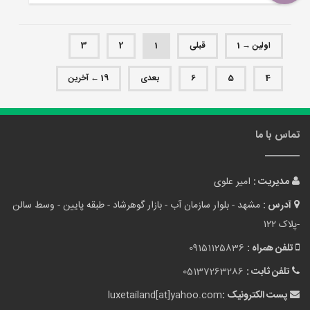
اولین → 1
قبلی
1
2
3
4
5
6
بعدی
19 ← آخرین
تماس با ما
مدیریت :
امیر علوی
آدرس :
مشهد - بلوار سازمان آب - بازار گوهرشاد - طبقه پایین - وسط سالن
-پلاک ۱۲۲
تلفن همراه :
09151125836
تلفن ثابت :
05137263286
پست الکترونیک :
luxetailand[at]yahoo.com