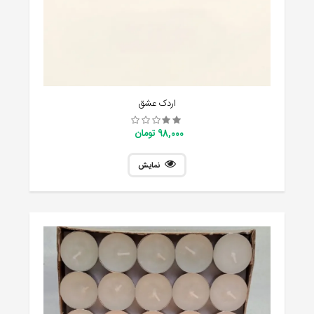
اردک عشق
98,000 تومان
نمایش