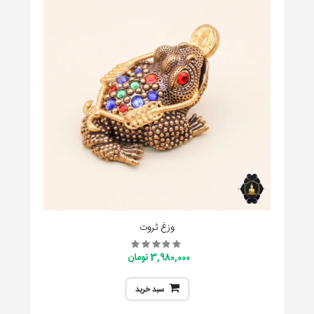
وزغ ثروت
3,980,000 تومان
سبد خرید