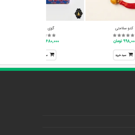
کدو سلامتی
گوی ارامش
998,0 تومان
1,680,000 تومان
سبد خرید
سبد خرید