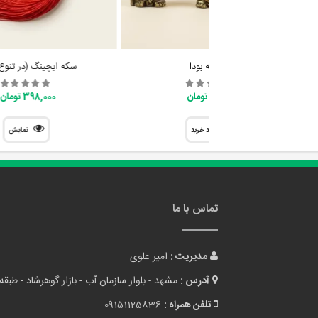
مجسمه بودا
سکه ایچینگ (در تنوع
128,000 تومان
398,000 تومان
سبد خرید
نمایش
تماس با ما
مدیریت :
امیر علوی
آدرس :
مشهد - بلوار سازمان آب - بازار گوهرشاد - طبقه 
تلفن همراه :
09151125836