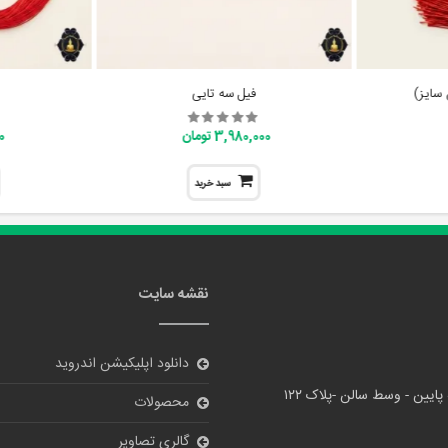
 سایز)
فیل سه تایی
3,980,000 تومان
00
سبد خرید
نقشه سایت
دانلود اپلیکیشن اندروید
پایین - وسط سالن -پلاک ۱۲۲
محصولات
گالری تصاویر