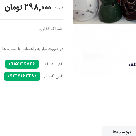
298,000 تومان
قیمت:
اشتراک گذاری :
در صورت نیاز به راهنمایی با شماره های
09151125836
تلفن همراه :
05137263286
تلفن ثابت :
برچسب ها