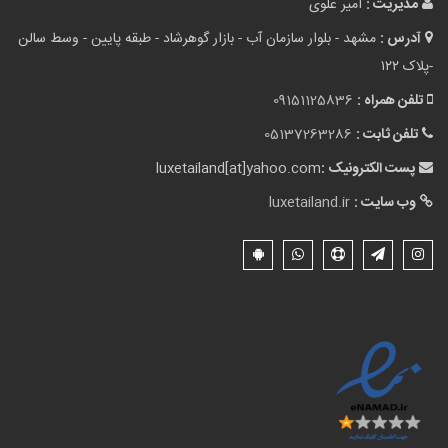
مدیریت :
امیر علوی
آدرس :
مشهد - بلوار سازمان آب - بازار گوهرشاد - طبقه پایین - وسط سالن
-پلاک ۱۲۲
تلفن همراه :
09151125836
تلفن ثابت :
05137263286
پست الکترونیک :
luxetailand[at]yahoo.com
وب سایت :
luxetailand.ir