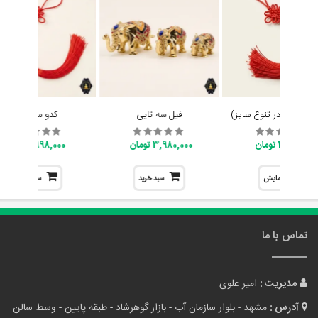
ایچینگ (در تنوع سایز)
فیل سه تایی
کدو سلامتی
398,000 تومان
3,980,000 تومان
998,000 تومان
نمایش
سبد خرید
سبد خرید
تماس با ما
مدیریت :
امیر علوی
آدرس :
مشهد - بلوار سازمان آب - بازار گوهرشاد - طبقه پایین - وسط سالن