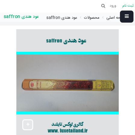
ثبت نام
ورود
عود هندی saffron
صفحه اصلی
محصولات
عود هندی saffron