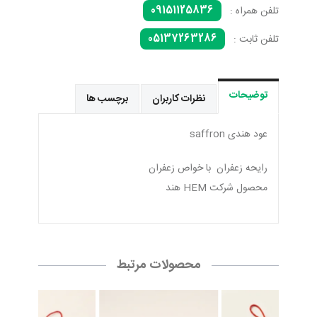
09151125836
تلفن همراه :
05137263286
تلفن ثابت :
توضیحات
نظرات کاربران
برچسب ها
عود هندی saffron
رایحه زعفران با خواص زعفران
محصول شرکت HEM هند
محصولات مرتبط