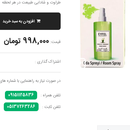
طراوت و شادابی طبیعت در هر لحظه
افزودن به سبد خرید
998,000 تومان
قیمت:
اشتراک گذاری :
در صورت نیاز به راهنمایی با شماره های
09151125836
تلفن همراه :
05137263286
تلفن ثابت :