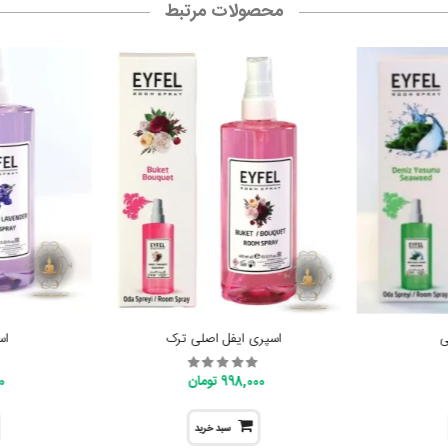
محصولات مرتبط
ی
اسپری ایفل اصلی ترک
اس
998,000 تومان
00
سبد خرید