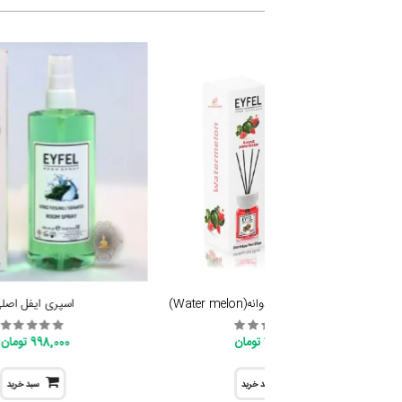
خوشبو کننده ایفل هندوانه(Water melon)
اسپری ایفل اصل
798,000 تومان
998,000 تومان
سبد خرید
سبد خرید