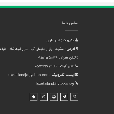
تماس با ما
مدیریت :
امیر علوی
آدرس :
مشهد - بلوار سازمان آب - بازار گوهرشاد - طبقه 
تلفن همراه :
09151125836
تلفن ثابت :
05137263286
پست الکترونیک :
luxetailand[at]yahoo.com
وب سایت :
luxetailand.ir