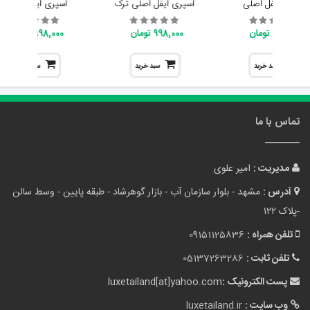
اسپری ایفل اصلی
اسپری ایفل اصلی ترک
اسپری ایفل اصلی
998,000 تومان
998,000 تومان
998,000 تومان
سبد خرید
سبد خرید
سبد خرید
تماس با ما
مدیریت :
امیر علوی
آدرس :
مشهد - بلوار سازمان آب - بازار گوهرشاد - طبقه پایین - وسط سالن
-پلاک ۱۲۲
تلفن همراه :
09151125836
تلفن ثابت :
05137263286
پست الکترونیک :
luxetailand[at]yahoo.com
وب سایت :
luxetailand.ir