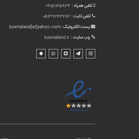
تلفن همراه :
09151125836
تلفن ثابت :
05137263286
پست الکترونیک :
luxetailand[at]yahoo.com
وب سایت :
luxetailand.ir