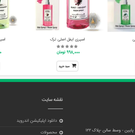
ی
اسپری ایفل اصلی ترک
اسپ
998,000 تومان
00
سبد خرید
نقشه سایت
دانلود اپلیکیشن اندروید
پایین - وسط سالن -پلاک ۱۲۲
محصولات