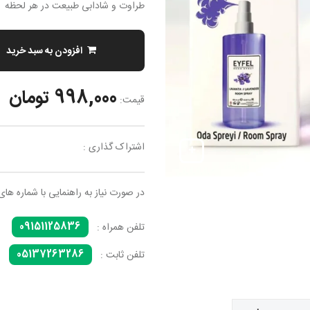
طراوت و شادابی طبیعت در هر لحظه
افزودن به سبد خرید
998,000 تومان
قیمت:
اشتراک گذاری :
در صورت نیاز به راهنمایی با شماره های
09151125836
تلفن همراه :
05137263286
تلفن ثابت :