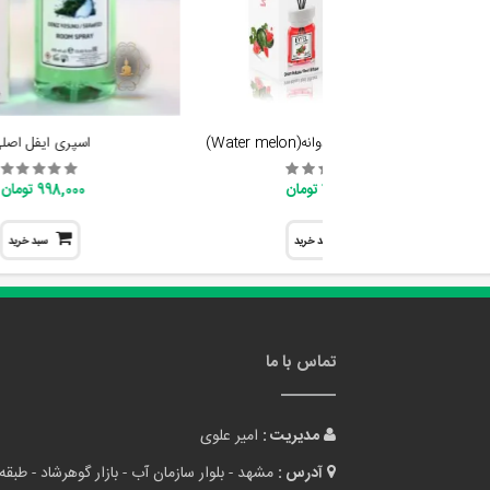
خوشبو کننده ایفل هندوانه(Water melon)
اسپری ایفل اصل
798,000 تومان
998,000 تومان
سبد خرید
سبد خرید
تماس با ما
مدیریت :
امیر علوی
آدرس :
مشهد - بلوار سازمان آب - بازار گوهرشاد - طبقه 