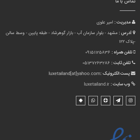
تماس با ما
مدیریت :
امیر علوی
آدرس :
مشهد - بلوار سازمان آب - بازار گوهرشاد - طبقه پایین - وسط سالن
-پلاک ۱۲۲
تلفن همراه :
09151125836
تلفن ثابت :
05137263286
پست الکترونیک :
luxetailand[at]yahoo.com
وب سایت :
luxetailand.ir