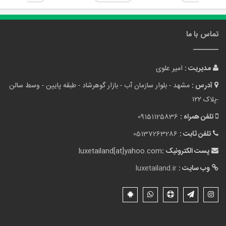
تماس با ما
مدیریت :
امیر علوی
آدرس :
مشهد - بلوار سازمان آب - بازار گوهرشاد - طبقه پایین - وسط سالن
-پلاک ۱۲۲
تلفن همراه :
09151125836
تلفن ثابت :
05137263286
پست الکترونیک :
luxetailand[at]yahoo.com
وب سایت :
luxetailand.ir