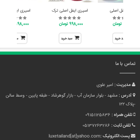
اسپری ایفل اصلی
اسپری ایفل اصلی ترک
اسپری ایفل اصلی
998,000 تومان
998,000 تومان
998,000 تومان
سبد خرید
سبد خرید
سبد خرید
تماس با ما
مدیریت :
امیر علوی
آدرس :
مشهد - بلوار سازمان آب - بازار گوهرشاد - طبقه پایین - وسط سالن
-پلاک ۱۲۲
تلفن همراه :
09151125836
تلفن ثابت :
05137263286
پست الکترونیک :
luxetailand[at]yahoo.com