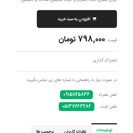
کردن فضای خانه، دفترکار و ایجاد محیطی شاداب و دلنشین.
افزودن به سبد خرید
798,000 تومان
قیمت:
اشتراک گذاری :
در صورت نیاز به راهنمایی با شماره های زیر تماس بگیرید.
09151125836
تلفن همراه :
05137263286
تلفن ثابت :
توضیحات
نظرات کاربران
برچسب ها