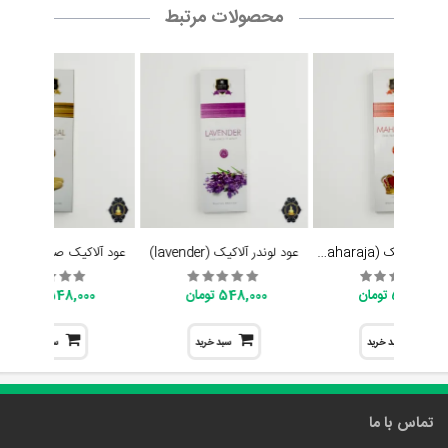
محصولات مرتبط
عود مهاراجه آلاکیک (Maharaja)
عود لوندر آلاکیک (lavender)
عود آلاکیک صندل (Sandal)
548,000 تومان
548,000 تومان
548,000 تومان
سبد خرید
سبد خرید
سبد خرید
تماس با ما