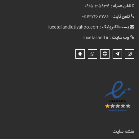
تلفن همراه :
09151125836
تلفن ثابت :
05137263286
پست الکترونیک :
luxetailand[at]yahoo.com
وب سایت :
luxetailand.ir
نقشه سایت