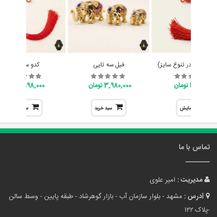
ایچینگ (در تنوع سایز)
فیل سه تایی
کدو سلامتی
398,000 تومان
3,980,000 تومان
998,000 تومان
نمایش
سبد خرید
سبد خرید
تماس با ما
مدیریت :
امیر علوی
آدرس :
مشهد - بلوار سازمان آب - بازار گوهرشاد - طبقه پایین - وسط سالن
-پلاک ۱۲۲