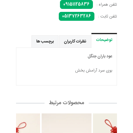
09151125836
تلفن همراه :
05137263286
تلفن ثابت :
توضیحات
نظرات کاربران
برچسب ها
عود باران جنگل
بوی سرد آرامش بخش
محصولات مرتبط