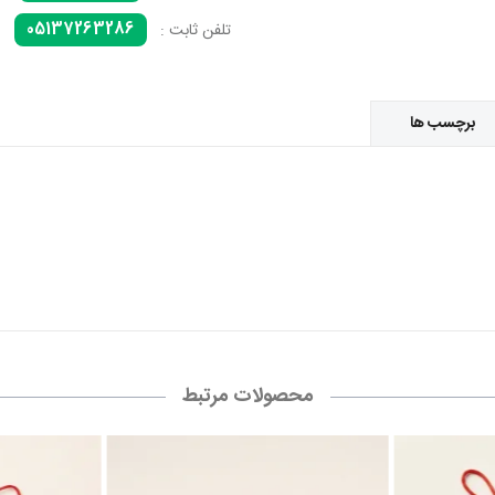
05137263286
تلفن ثابت :
برچسب ها
محصولات مرتبط