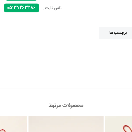
05137263286
تلفن ثابت :
برچسب ها
محصولات مرتبط