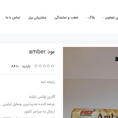
ی تصاویر
بلاگ
شعب و نمایندگی
مشتریان برتر
تماس با ما
عود amber
بازدید : 8810
رایحه انبه
گالری لوکس تایلند
عرضه کننده جدیدترین وسایل تزئینی , د
ارسال به سراسر کشور