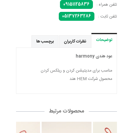
09151125836
تلفن همراه :
05137263286
تلفن ثابت :
توضیحات
نظرات کاربران
برچسب ها
عود هندی harmony
مناسب برای مدیتیشن کردن و ریلکس کردن
محصول شرکت HEM هند
محصولات مرتبط