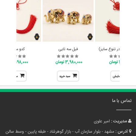
ایچینگ (در تنوع سایز)
فیل سه تایی
کدو سلامتی
398,000 تومان
3,980,000 تومان
998,000 تومان
نمایش
سبد خرید
سبد خرید
تماس با ما
مدیریت :
امیر علوی
آدرس :
مشهد - بلوار سازمان آب - بازار گوهرشاد - طبقه پایین - وسط سالن