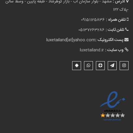
آدرس :
مشهد - بلوار سازمان آب - بازار گوهرشاد - طبقه پایین - وسط سالن
-پلاک ۱۲۲
تلفن همراه :
09151125836
تلفن ثابت :
05137263286
پست الکترونیک :
luxetailand[at]yahoo.com
وب سایت :
luxetailand.ir