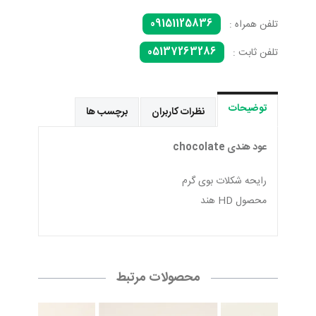
09151125836
تلفن همراه :
05137263286
تلفن ثابت :
توضیحات
نظرات کاربران
برچسب ها
عود هندی chocolate
رایحه شکلات بوی گرم
محصول HD هند
محصولات مرتبط