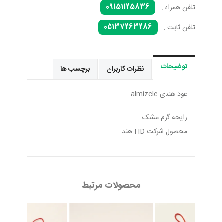
09151125836
تلفن همراه :
05137263286
تلفن ثابت :
توضیحات
نظرات کاربران
برچسب ها
عود هندی almizcle
رایحه گرم مشک
محصول شرکت HD هند
محصولات مرتبط