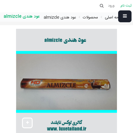
ثبت نام
ورود
عود هندی almizcle
صفحه اصلی
محصولات
عود هندی almizcle