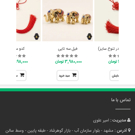
ایچینگ (در تنوع سایز)
فیل سه تایی
کدو سلامتی
398,000 تومان
3,980,000 تومان
998,000 تومان
نمایش
سبد خرید
سبد خرید
تماس با ما
مدیریت :
امیر علوی
آدرس :
مشهد - بلوار سازمان آب - بازار گوهرشاد - طبقه پایین - وسط سالن