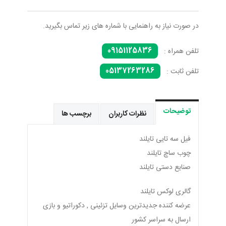
در صورت نیاز به راهنمایی با شماره های زیر تماس بگیرید.
09151125836
تلفن همراه :
05137263286
تلفن ثابت :
توضیحات
نظرات کاربران
برچسب ها
فیل سه تایی تایلند
چوب ساچ تایلند
صنایع دستی تایلند
گالری لوکس تایلند
عرضه کننده جدیدترین وسایل تزئینی , دکوراتیو و بازی
ارسال به سراسر کشور