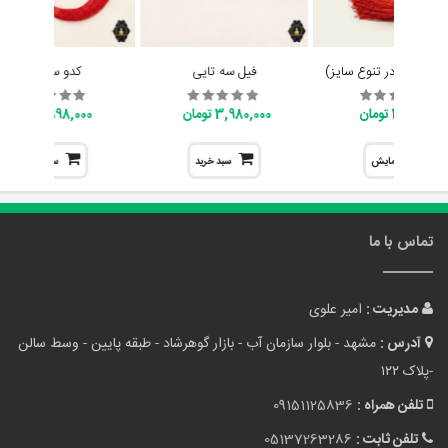
ایچینگ (در تنوع سایز)
فیل سه تایی
کدو سلامتی
398,000 تومان
3,980,000 تومان
998,000 تومان
نمایش
سبد خرید
سبد خرید
تماس با ما
مدیریت :
امیر علوی
آدرس :
مشهد - بلوار سازمان آب - بازار گوهرشاد - طبقه پایین - وسط سالن
-پلاک ۱۲۲
تلفن همراه :
09151125836
تلفن ثابت :
05137263286