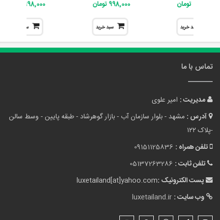
998,000 تومان
998,000 تومان
998,000 تومان
سبد خرید
سبد خرید
سبد خرید
تماس با ما
مدیریت :
امیر علوی
آدرس :
مشهد - بلوار سازمان آب - بازار گوهرشاد - طبقه پایین - وسط سالن
-پلاک ۱۲۲
تلفن همراه :
09151125836
تلفن ثابت :
05137263286
پست الکترونیک :
luxetailand[at]yahoo.com
وب سایت :
luxetailand.ir